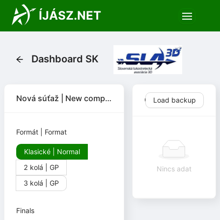
ÍJÁSZ.NET
Dashboard SK
Nová súťaž | New competition
Competitions
Load backup
Formát | Format
Klasické | Normal
2 kolá | GP
Nincs adat
3 kolá | GP
Finals