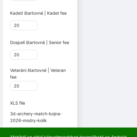
Kadeti štartovné | Kadet fee
Dospelí štartovné | Senior fee
Veteráni štartovné | Veteran
fee
XLS file
3d-archery-match-bojna-
2026-modry-kolik
Import
Mobilról az oldal kényelmesebben használható az Android